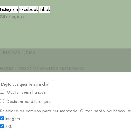
Instagram
Facebook
Tiktok
Site seguro
PRATEZA - JÓIAS
@2023 - TODOS OS DIREITOS RESERVADOS
Ocultar semelhanças
Destacar as diferenças
Selecione os campos para ser mostrado. Outros serão ocultados. Arr
Imagem
SKU