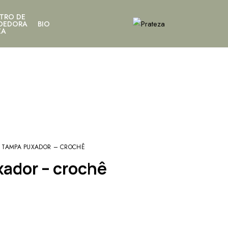
TRO DE
DEDORA
BIO
ZA
M TAMPA PUXADOR – CROCHÊ
ador – crochê