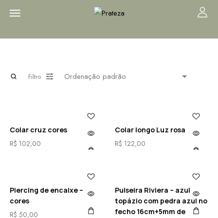
Filtro
Colar cruz cores
Colar longo Luz rosa
R$
102,00
R$
122,00
Piercing de encaixe –
Pulseira Riviera – azul
cores
topázio com pedra azul no
fecho 16cm+5mm de
R$
50,00