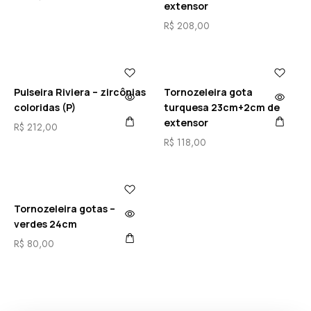
extensor
R$
208,00
Pulseira Riviera – zircônias
Tornozeleira gota
coloridas (P)
turquesa 23cm+2cm de
extensor
R$
212,00
R$
118,00
Tornozeleira gotas –
verdes 24cm
R$
80,00