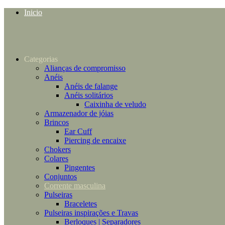
Inicio
Categorias
Alianças de compromisso
Anéis
Anéis de falange
Anéis solitários
Caixinha de veludo
Armazenador de jóias
Brincos
Ear Cuff
Piercing de encaixe
Chokers
Colares
Pingentes
Conjuntos
Corrente masculina
Pulseiras
Braceletes
Pulseiras inspirações e Travas
Berloques | Separadores