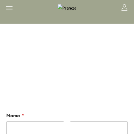
Seja uma
revendedora
Nome
*