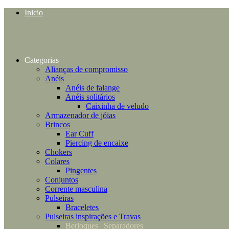
Inicio
Categorias
Alianças de compromisso
Anéis
Anéis de falange
Anéis solitários
Caixinha de veludo
Armazenador de jóias
Brincos
Ear Cuff
Piercing de encaixe
Chokers
Colares
Pingentes
Conjuntos
Corrente masculina
Pulseiras
Braceletes
Pulseiras inspirações e Travas
Berloques | Separadores