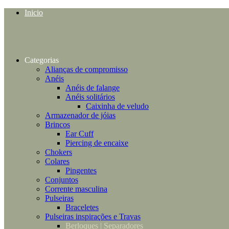
Inicio
Categorias
Alianças de compromisso
Anéis
Anéis de falange
Anéis solitários
Caixinha de veludo
Armazenador de jóias
Brincos
Ear Cuff
Piercing de encaixe
Chokers
Colares
Pingentes
Conjuntos
Corrente masculina
Pulseiras
Braceletes
Pulseiras inspirações e Travas
Berloques | Separadores