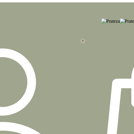
 Pratas
0
to corações 19cm
encanto corações 19cm