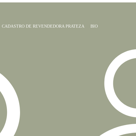
CADASTRO DE REVENDEDORA PRATEZA
BIO
Home
Loja Virtual de
Produtos
Pulseira encan
Pulseira 
R$
55,00
Comprar
Add to Wishlist