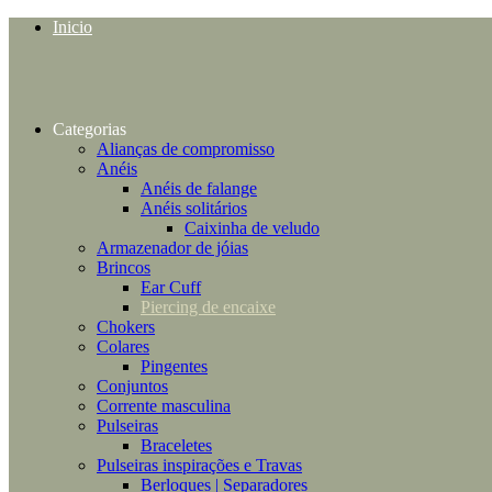
Inicio
Categorias
Alianças de compromisso
Anéis
Anéis de falange
Anéis solitários
Caixinha de veludo
Armazenador de jóias
Brincos
Ear Cuff
Piercing de encaixe
Chokers
Colares
Pingentes
Conjuntos
Corrente masculina
Pulseiras
Braceletes
Pulseiras inspirações e Travas
Berloques | Separadores