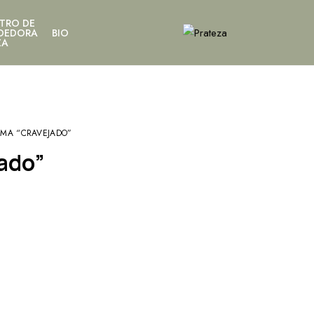
TRO DE
DEDORA
BIO
ZA
IMA “CRAVEJADO”
jado”