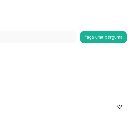
Faça uma pergunta
Co
R$