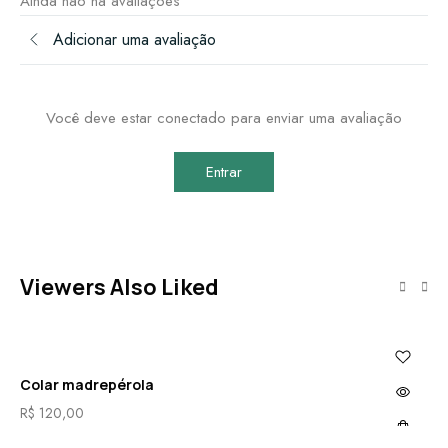
Ainda não há avaliações
Adicionar uma avaliação
Você deve estar conectado para enviar uma avaliação
Entrar
Viewers Also Liked
Colar madrepérola
Co
R$
120,00
R$