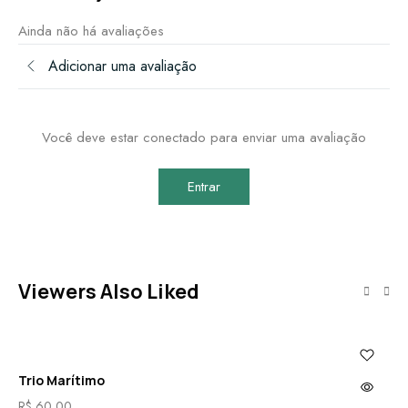
Ainda não há avaliações
Adicionar uma avaliação
Você deve estar conectado para enviar uma avaliação
Entrar
Viewers Also Liked
Trio Marítimo
Br
R$
60,00
R$