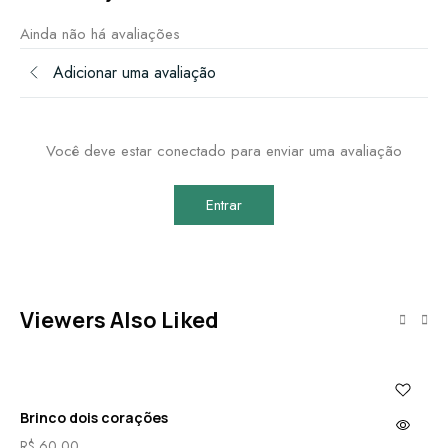
Ainda não há avaliações
Adicionar uma avaliação
Você deve estar conectado para enviar uma avaliação
Entrar
Viewers Also Liked
Brinco dois corações
Br
R$
60,00
R$